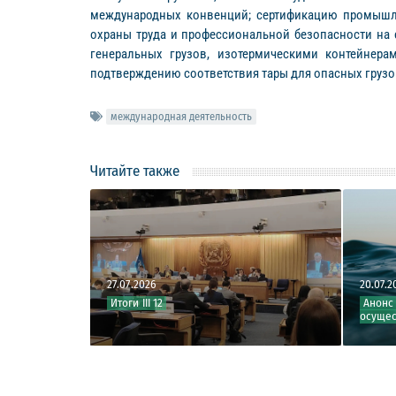
международных конвенций; сертификацию промышле
охраны труда и профессиональной безопасности на
генеральных грузов, изотермическими контейнера
подтверждению соответствия тары для опасных грузо
международная деятельность
Читайте также
27.07.2026
20.07.2026
я
Итоги III 12
Анонс 12-й сесси
осуществлению д