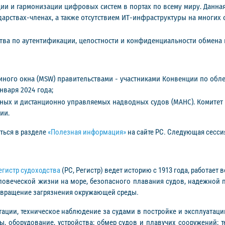
ии и гармонизации цифровых систем в портах по всему миру. Данна
дарствах-членах, а также отсутствием ИТ-инфраструктуры на многих 
тва по аутентификации, целостности и конфиденциальности обмена
ного окна (MSW) правительствами - участниками Конвенции по обле
нваря 2024 года;
ных и дистанционно управляемых надводных судов (МАНС). Комите
ии.
ться в разделе
«Полезная информация»
на сайте РС. Следующая сессия
гистр судоходства
(РС, Регистр) ведет историю с 1913 года, работае
овеческой жизни на море, безопасного плавания судов, надежной п
отвращение загрязнения окружающей среды.
ции, техническое наблюдение за судами в постройке и эксплуатации
ы, оборудование, устройства; обмер судов и плавучих сооружений