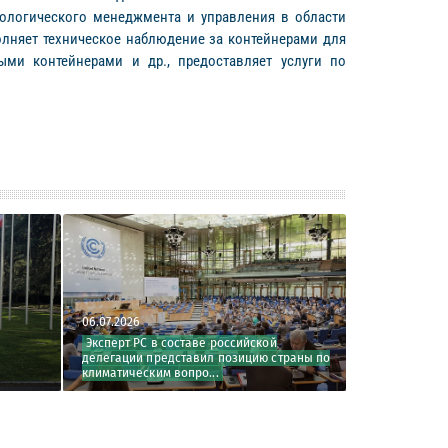
ологического менеджмента и управления в области
лняет техническое наблюдение за контейнерами для
ыми контейнерами и др., предоставляет услуги по
06.07.2026
01.07.2026
Эксперт РС в составе российской
Изменения международ
делегации представил позицию страны по
базы – III квартал 2026 г
климатическим вопро...