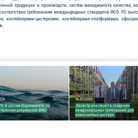
нной продукции и производств, систем менеджмента качества, эк
 соответствие требованиям международных стандартов ИСО. РС выпо
ми, контейнерами-цистернами, контейнерами-платформами, офшорн
в.
16.07.2026
и Подкомитета по
Регистр участвует в создании
окументов ИМО
международных требований для
композитных цистерн