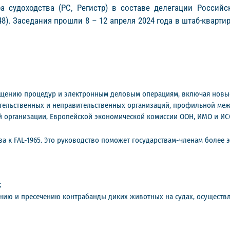
а судоходства (РС, Регистр) в составе делегации Россий
). Заседания прошли 8 – 12 апреля 2024 года в штаб-кварт
щению процедур и электронным деловым операциям, включая новые
вительственных и неправительственных организаций, профильной ме
 организации, Европейской экономической комиссии ООН, ИМО и ИС
ва к FAL-1965. Это руководство поможет государствам-членам более
;
нию и пресечению контрабанды диких животных на судах, осущест