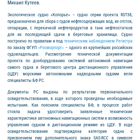
Михаил Кутеев.
Экологическое судно «Копорье» – судно серии проекта RST38,
предназначено для сбора с судов нефтесодержащих вод, их отстоя,
сепарации, с перекачкой нефтепродуктов в танк нефтеостатков
для их последующей сдачи в береговые хранилища. Судно
построено по правилам и под
техническим наблюдением Регистра
по заказу ФГУП
«Росморпорт»
– одного из крупнейших российских
судовладельцев. Рассмотрение технической документации
проекта по дооборудованию системой автономной навигации
самого судна и берегового центра дистанционного управления
(ЦДУ) морскими автономными надводными судами вели
специалисты БФ РС.
Документы РС выданы по результатам первоначального
освидетельствования, в ходе которого проведены необходимые
испытания. Как пояснили специалисты БФ, в процессе работ
стояла задача удостоверить заявленные технические
характеристики автономных навигационных систем и возможность
управления судном в дистанционном режиме из ЦДУ. В ходе
освидетельствования подтверждена категория судна с
присвоением ему дополнительного знака SAS-RCC в символе