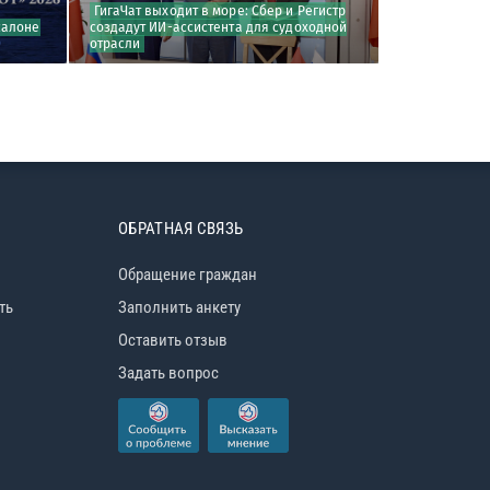
ГигаЧат выходит в море: Сбер и Регистр
В Санкт‑Пете
салоне
создадут ИИ-ассистента для судоходной
многофункци
отрасли
комплекс для 
ОБРАТНАЯ СВЯЗЬ
Обращение граждан
ть
Заполнить анкету
Оставить отзыв
Задать вопрос