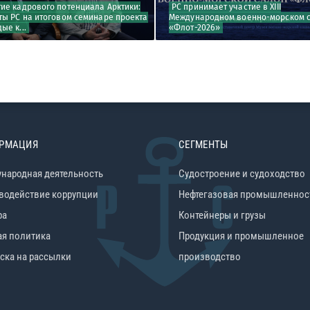
тие кадрового потенциала Арктики:
РС принимает участие в XIII
ты РС на итоговом семинаре проекта
Международном военно-морском 
ые к...
«Флот-2026»
РМАЦИЯ
СЕГМЕНТЫ
народная деятельность
Судостроение и судоходство
водействие коррупции
Нефтегазовая промышленнос
ра
Контейнеры и грузы
ая политика
Продукция и промышленное
ска на рассылки
производство