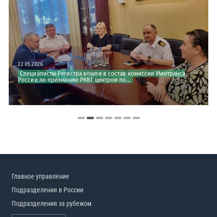
22.05.2026
20.05.2026
Специалисты Регистра вошли в состав комиссии Минтранса
Азовский морской институт успешно прошел диагностический
России по признанию РКВТ центром по...
аудит системы стандартов качества
Главное управление
Подразделения в России
Подразделения за рубежом