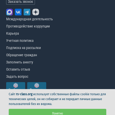
Заказать звонок
Международная деятельность
Противодействие коррупции
Карьера
Учетная политика
Подписка на рассылки
Обращение граждан
Заполнить анкету
Оставить отзыв
Задать вопрос
Сайт
rs-class.org
использует собственные файлы cookie только для
технических целей, он не собирает и не передает личные данные
пользователей без их ведома.
© Российский морской регистр судоходства, 2026
Понятно
Условия использования
Логотип