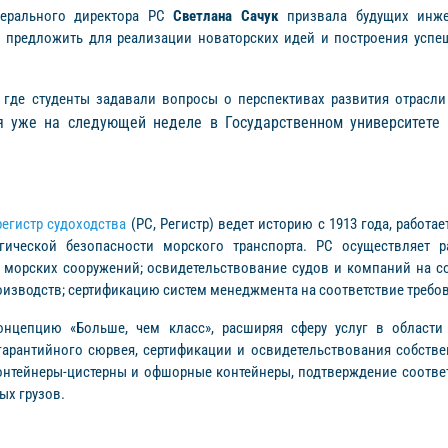
нерального директора РС
Светлана Сачук
призвала будущих инже
в предложить для реализации новаторских идей и построения усп
где студенты задавали вопросы о перспективах развития отрасли
я уже на следующей неделе в Государственном университете
егистр судоходства
(РС, Регистр) ведет историю с 1913 года, работа
ической безопасности морского транспорта. РС осуществляет ра
и морских сооружений; освидетельствование судов и компаний на 
изводств; сертификацию систем менеджмента на соответствие требо
нцепцию «Больше, чем класс», расширяя сферу услуг в области 
гарантийного сюрвея, сертификации и освидетельствования собств
онтейнеры-цистерны и офшорные контейнеры, подтверждение соответс
ых грузов.