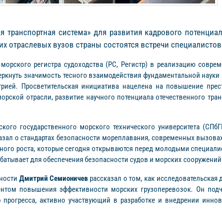
я транспортная система» для развития кадрового потенциал
щих отраслевых вузов страны состоятся встречи специалистов
 морского регистра судоходства (РС, Регистр) в реализацию совре
еркнуть значимость тесного взаимодействия фундаментальной науки
трией. Просветительская инициатива нацелена на повышение прес
рской отрасли, развитие научного потенциала отечественного тран
ргского государственного морского технического университета (СП
казал о стандартах безопасности мореплавания, современных вызовах
ого роста, которые сегодня открываются перед молодыми специалис
батывает для обеспечения безопасности судов и морских сооружений
ьности
Дмитрий Семионичев
рассказал о том, как исследовательская 
ентом повышения эффективности морских грузоперевозок. Он подч
о прогресса, активно участвующий в разработке и внедрении инн