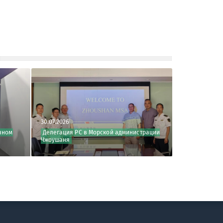
30.07.2026
30.07.2026
Делегация РС в Морской администрации
РС принял участие 
Чжоушаня
безопасности круиз