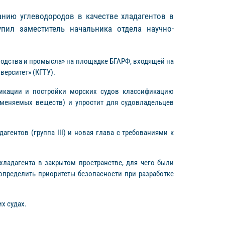
анию углеводородов в качестве хладагентов в
пил заместитель начальника отдела научно-
ходства и промысла» на площадке БГАРФ, входящей на
ерситет» (КГТУ).
фикации и постройки морских судов классификацию
аменяемых веществ) и упростит для судовладельцев
гентов (группа III) и новая глава с требованиями к
хладагента в закрытом пространстве, для чего были
пределить приоритеты безопасности при разработке
х судах.