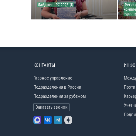
С по корпусным
Дайджест РС 2026 (I)
Регис
ройствам и
компле
судост
КОНТАКТЫ
ИНФО
Главное управление
Между
Подразделения в России
Проти
Подразделения за рубежом
Карье
Учетн
Заказать звонок
Подпи