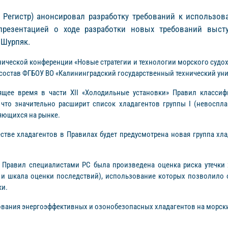
, Регистр) анонсировал разработку требований к использов
презентацией о ходе разработки новых требований высту
 Шурпяк.
хнической конференции «Новые стратегии и технологии морского судо
состав ФГБОУ ВО «Калининградский государственный технический унив
ящее время в части XII «Холодильные установки» Правил класси
 что значительно расширит список хладагентов группы I (невоспл
яющихся на рынке.
ве хладагентов в Правилах будет предусмотрена новая группа хлада
.
 Правил специалистами РС была произведена оценка риска утечки 
и шкала оценки последствий), использование которых позволило о
ки.
вания энергоэффективных и озонобезопасных хладагентов на морски