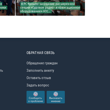
ых
В РС прошло заседание расширенной
Электрообор
ники
секции «Судовое радио- и навигационное
куда движетс
оборудование» НТС...
ОБРАТНАЯ СВЯЗЬ
Обращение граждан
ть
Заполнить анкету
Оставить отзыв
Задать вопрос