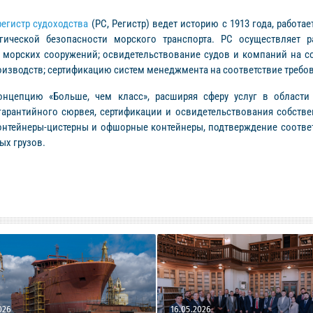
егистр судоходства
(РС, Регистр) ведет историю с 1913 года, работа
ической безопасности морского транспорта. РС осуществляет ра
и морских сооружений; освидетельствование судов и компаний на 
изводств; сертификацию систем менеджмента на соответствие требо
нцепцию «Больше, чем класс», расширяя сферу услуг в области 
гарантийного сюрвея, сертификации и освидетельствования собств
онтейнеры-цистерны и офшорные контейнеры, подтверждение соответс
ых грузов.
026
16.05.2026