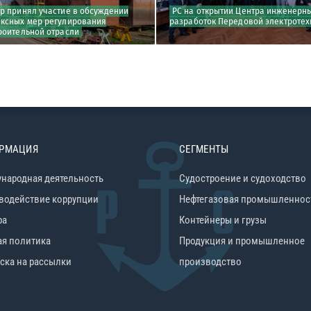
тр принял участие в обсуждении
РС на открытии Центра инженерн
ксных мер регулирования
разработок Передовой электротех
роительной отрасли
РМАЦИЯ
СЕГМЕНТЫ
народная деятельность
Судостроение и судоходство
водействие коррупции
Нефтегазовая промышленнос
ра
Контейнеры и грузы
ая политика
Продукция и промышленное
ска на рассылки
производство