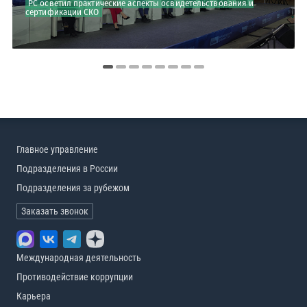
РС осветил практические аспекты освидетельствования и
сертификации СКО
РС осуществил трансфер сертификации СМК компании «НАВИС»
Главное управление
Подразделения в России
Подразделения за рубежом
Заказать звонок
Международная деятельность
Противодействие коррупции
Карьера