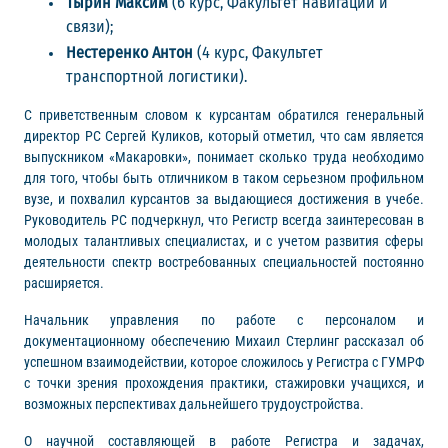
Тырин Максим
(6 курс, Факультет навигации и
связи);
Нестеренко Антон
(4 курс, Факультет
транспортной логистики).
С приветственным словом к курсантам обратился генеральный
директор РС Сергей Куликов, который отметил, что сам является
выпускником «Макаровки», понимает сколько труда необходимо
для того, чтобы быть отличником в таком серьезном профильном
вузе, и похвалил курсантов за выдающиеся достижения в учебе.
Руководитель РС подчеркнул, что Регистр всегда заинтересован в
молодых талантливых специалистах, и с учетом развития сферы
деятельности спектр востребованных специальностей постоянно
расширяется.
Начальник управления по работе с персоналом и
документационному обеспечению Михаил Стерлинг рассказал об
успешном взаимодействии, которое сложилось у Регистра с ГУМРФ
с точки зрения прохождения практики, стажировки учащихся, и
возможных перспективах дальнейшего трудоустройства.
О научной составляющей в работе Регистра и задачах,