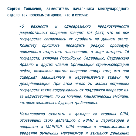
Сергей Толмачев
, заместитель начальника международного
отдела, так прокомментировал итоги сессии:
«
О важности и одновременно неоднозначности
разработанных поправок говорит тот факт, что не все
государства согласились их одобрить на данном этапе.
Комитету пришлось проводить редкую процедуру
поименного открытого голосования, в ходе которого 16
государств, включая Российскую Федерацию, Саудовскую
Аравию и других членов Организации стран-экспортеров
нефти, возразили против поправок ввиду того, что они
содержат завышенные и нереализуемые задачи по
декарбонизации. При этом около 20 малых островных
государств также воздержались от поддержки поправок из-
за недостаточных, по их мнению, климатических амбиций,
которые заложены в будущих требованиях.
Немаловажно отметить и демарш со стороны США,
отозвавших свою делегацию с КЗМС и переговоров о
поправках к МАРПОЛ. США заявили о неприемлемости
введения рыночных механизмов и взимания денежных